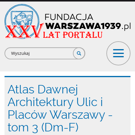
Przejdź
do
treści
Formularz
wyszukiwania
Atlas Dawnej
Architektury Ulic i
Placów Warszawy -
tom 3 (Dm-F)