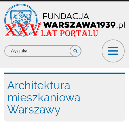
Przejdź
do
treści
Formularz
wyszukiwania
Architektura
mieszkaniowa
Warszawy