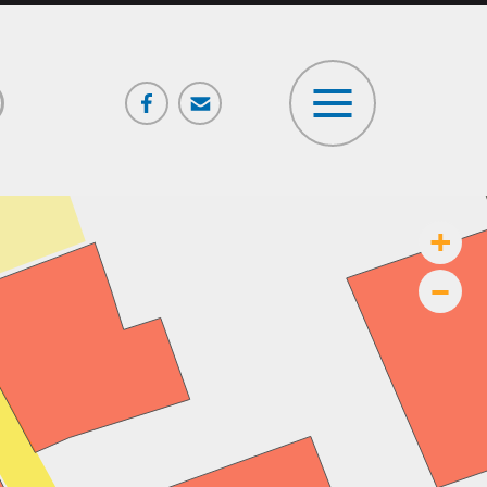
Facebook
Poczta
ia
+
–