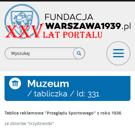
Przejdź
do
treści
Formularz
wyszukiwania
Muzeum
/ tabliczka / Id: 331
Tablica reklamowa "Przeglądu Sportowego" z roku 1936.
ze zbiorów "trzydziestki"