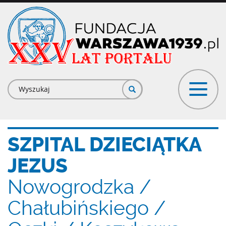
Przejdź
do
treści
Formularz
wyszukiwania
SZPITAL DZIECIĄTKA
JEZUS
Nowogrodzka /
Chałubińskiego /