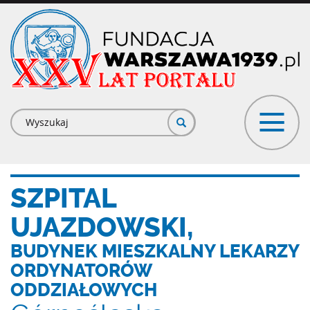
Przejdź
do
treści
Formularz
wyszukiwania
SZPITAL
UJAZDOWSKI,
BUDYNEK MIESZKALNY LEKARZY
ORDYNATORÓW
ODDZIAŁOWYCH