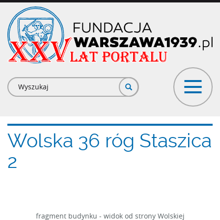
Przejdź
do
treści
Formularz
wyszukiwania
Wolska 36 róg Staszica
2
fragment budynku - widok od strony Wolskiej