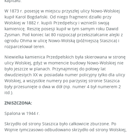
kapitału.
W 1873 r. posesję w miejscu przyszłej ulicy Nowo-Wolskiej
kupił Karol Bogdański. Od niego fragment działki przy
Wolskiej w 1882 r. kupili Przedpełscy i wznieśli swoją
kamienicę. Resztę posesji kupił w tym samym roku Dawid
Zysman. Pod koniec lat 80 rozpoczął przekształcanie alejki z
ogrodu Ohma w ulicę Nowo-Wolską (późniejszą Staszica) i
rozparcelował teren.
Niewielka kamienica Przedpełskich była skierowana w stronę
ulicy Wolskiej, gdyż w momencie budowy Nowo-Wolskiej nie
było jeszcze w planach. Przynajmniej do połowy lat
dwudziestych XX w. posiadała numer policyjny tylko dla ulicy
Wolskiej, a wszystkie numery po parzystej stronie Staszica
były przesunięte o dwa w dół (np. numer 4 był numerem 2
itd.).
ZNISZCZONA:
Spalona w 1944 r.
Skrzydło od strony Staszica było całkowicie zburzone. Po
Wojnie tymczasowo odbudowano skrzydło od strony Wolskiej,