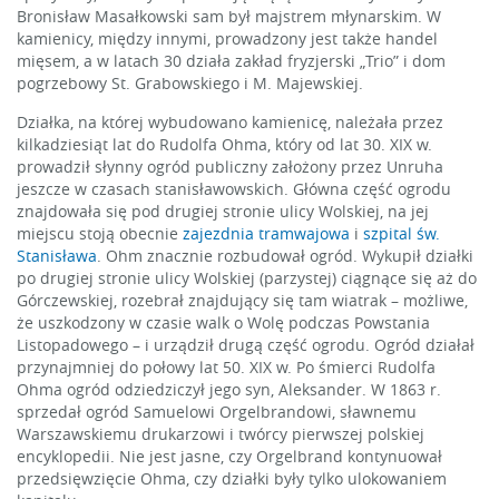
Bronisław Masałkowski sam był majstrem młynarskim. W
kamienicy, między innymi, prowadzony jest także handel
mięsem, a w latach 30 działa zakład fryzjerski „Trio” i dom
pogrzebowy St. Grabowskiego i M. Majewskiej.
Działka, na której wybudowano kamienicę, należała przez
kilkadziesiąt lat do Rudolfa Ohma, który od lat 30. XIX w.
prowadził słynny ogród publiczny założony przez Unruha
jeszcze w czasach stanisławowskich. Główna część ogrodu
znajdowała się pod drugiej stronie ulicy Wolskiej, na jej
miejscu stoją obecnie
zajezdnia tramwajowa
i
szpital św.
Stanisława
. Ohm znacznie rozbudował ogród. Wykupił działki
po drugiej stronie ulicy Wolskiej (parzystej) ciągnące się aż do
Górczewskiej, rozebrał znajdujący się tam wiatrak – możliwe,
że uszkodzony w czasie walk o Wolę podczas Powstania
Listopadowego – i urządził drugą część ogrodu. Ogród działał
przynajmniej do połowy lat 50. XIX w. Po śmierci Rudolfa
Ohma ogród odziedziczył jego syn, Aleksander. W 1863 r.
sprzedał ogród Samuelowi Orgelbrandowi, sławnemu
Warszawskiemu drukarzowi i twórcy pierwszej polskiej
encyklopedii. Nie jest jasne, czy Orgelbrand kontynuował
przedsięwzięcie Ohma, czy działki były tylko ulokowaniem