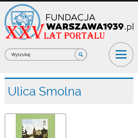
Przejdź
do
treści
Formularz
wyszukiwania
Ulica Smolna