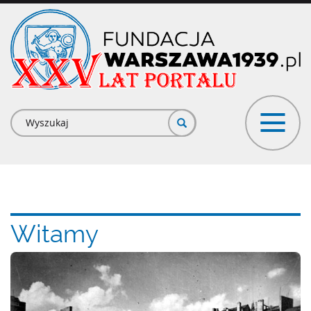
Przejdź
do
treści
Formularz
wyszukiwania
Witamy