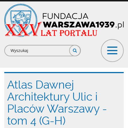
Przejdź
do
treści
Formularz
wyszukiwania
Atlas Dawnej
Architektury Ulic i
Placów Warszawy -
tom 4 (G-H)