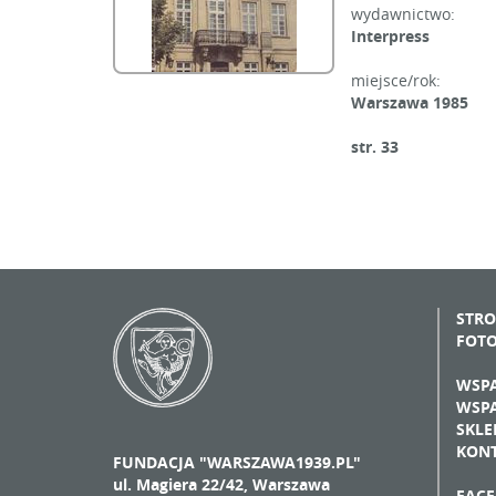
wydawnictwo:
Interpress
miejsce/rok:
Warszawa 1985
str. 33
STR
FOT
WSPA
WSPA
SKLE
KON
FUNDACJA "WARSZAWA1939.PL"
ul. Magiera 22/42, Warszawa
FAC