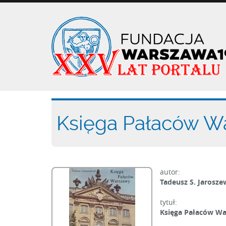
Przejdź
do
treści
Księga Pałaców W
autor:
Tadeusz S. Jarosze
tytuł:
Księga Pałaców W