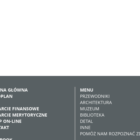
ONA GŁÓWNA
MENU
OPLAN
PRZEWODNIKI
ARCHITEKTURA
RCIE FINANSOWE
MUZEUM
RCIE MERYTORYCZNE
BIBLIOTEKA
P ON-LINE
DETAL
TAKT
INNE
POMÓŻ NAM ROZPOZNAĆ ZD
EBOOK