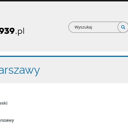
Formularz
wyszukiwan
arszawy
wski
arszawy