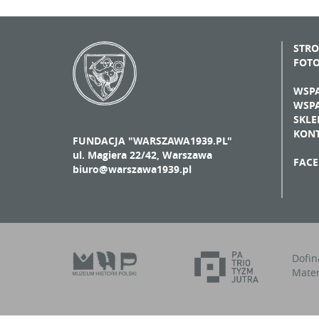
STR
FOT
WSPA
WSPA
SKLE
KON
FUNDACJA "WARSZAWA1939.PL"
ul. Magiera 22/42, Warszawa
FAC
biuro@warszawa1939.pl
Dofin
Mater