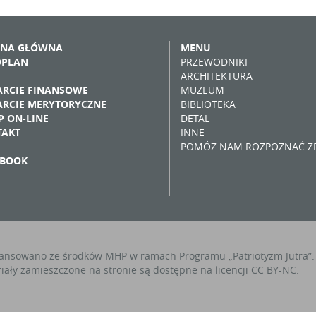
ONA GŁÓWNA
MENU
OPLAN
PRZEWODNIKI
ARCHITEKTURA
RCIE FINANSOWE
MUZEUM
RCIE MERYTORYCZNE
BIBLIOTEKA
P ON-LINE
DETAL
TAKT
INNE
POMÓŻ NAM ROZPOZNAĆ ZD
EBOOK
ansowano ze środków MHP w ramach Programu „Patriotyzm Jutra”.
iały zamieszczone na stronie są dostępne na licencji CC BY-NC.