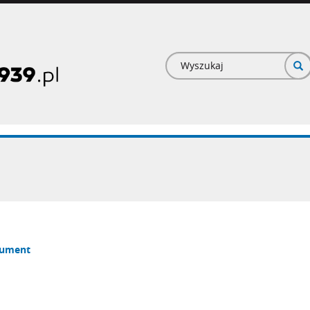
Formularz
wyszukiwan
ument