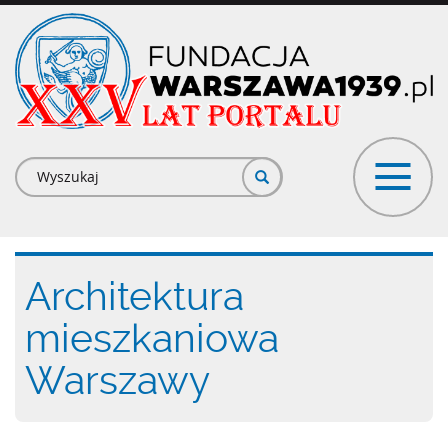
Przejdź
do
treści
Formularz
wyszukiwania
Architektura
mieszkaniowa
Warszawy