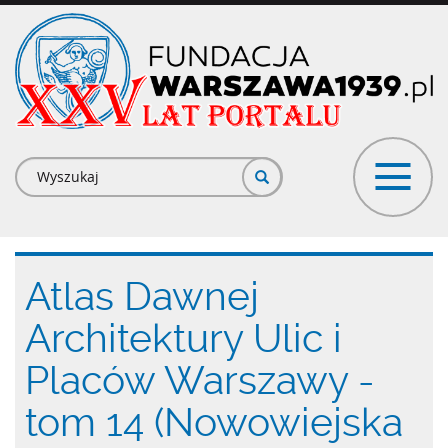
Przejdź
do
treści
Formularz
wyszukiwania
Atlas Dawnej
Architektury Ulic i
Placów Warszawy -
tom 14 (Nowowiejska