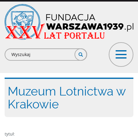
Przejdź
do
treści
Formularz
wyszukiwania
Muzeum Lotnictwa w
Krakowie
tytuł: