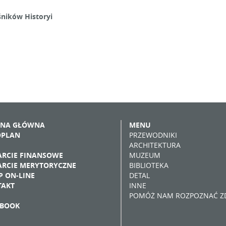
ników Historyi
ONA GŁÓWNA
MENU
OPLAN
PRZEWODNIKI
ARCHITEKTURA
RCIE FINANSOWE
MUZEUM
RCIE MERYTORYCZNE
BIBLIOTEKA
P ON-LINE
DETAL
TAKT
INNE
POMÓŻ NAM ROZPOZNAĆ ZD
EBOOK