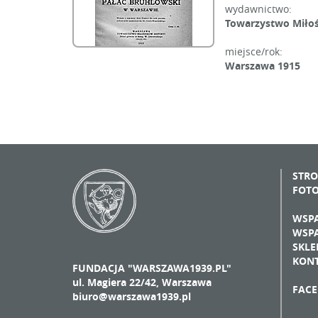
wydawnictwo:
Towarzystwo Miłoś
miejsce/rok:
Warszawa 1915
STR
FOT
WSPA
WSPA
SKLE
KON
FUNDACJA "WARSZAWA1939.PL"
ul. Magiera 22/42, Warszawa
FAC
biuro@warszawa1939.pl