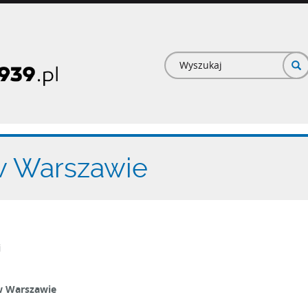
Formularz
wyszukiwan
w Warszawie
i
w Warszawie