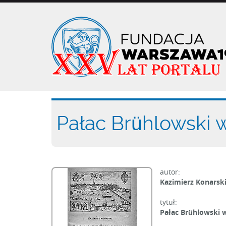
Przejdź
do
treści
Pałac Brühlowski 
autor:
Kazimierz Konarsk
tytuł:
Pałac Brühlowski 