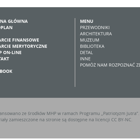
ONA GŁÓWNA
MENU
OPLAN
PRZEWODNIKI
ARCHITEKTURA
RCIE FINANSOWE
MUZEUM
RCIE MERYTORYCZNE
BIBLIOTEKA
P ON-LINE
DETAL
TAKT
INNE
POMÓŻ NAM ROZPOZNAĆ ZD
EBOOK
ansowano ze środków MHP w ramach Programu „Patriotyzm Jutra”.
iały zamieszczone na stronie są dostępne na licencji CC BY-NC.