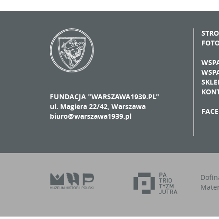
STR
FOT
WSPA
WSPA
SKLE
KON
FUNDACJA "WARSZAWA1939.PL"
ul. Magiera 22/42, Warszawa
FAC
biuro@warszawa1939.pl
Dofin
Mater