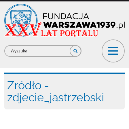
Przejdź
do
treści
Formularz
wyszukiwania
Zródło -
zdjecie_jastrzebski