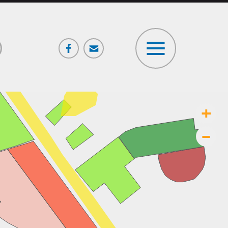
Facebook
Poczta
ia
+
–