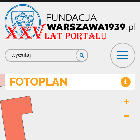
Przejdź
do
treści
Formularz
wyszukiwania
FOTOPLAN
+
–