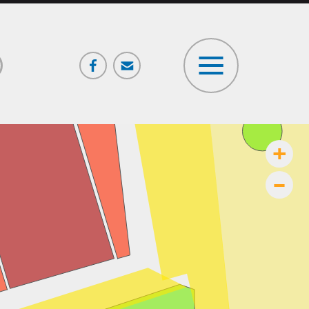
Facebook
Poczta
ia
+
–