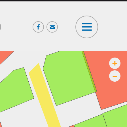
Facebook
Poczta
ia
+
–