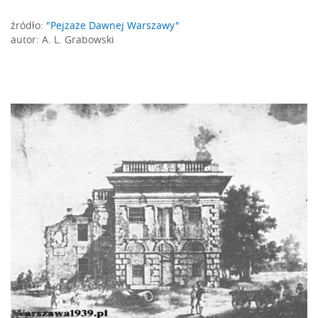
źródło:
"Pejzaże Dawnej Warszawy"
autor: A. L. Grabowski