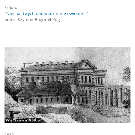
źródło:
"Niechaj twych ulic wiatr mnie owionie..."
autor: Szymon Bogumił Zug
1819