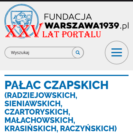
Przejdź
do
treści
Formularz
wyszukiwania
PAŁAC CZAPSKICH
(RADZIEJOWSKICH,
SIENIAWSKICH,
CZARTORYSKICH,
MAŁACHOWSKICH,
KRASIŃSKICH, RACZYŃSKICH)