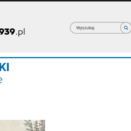
Formularz
wyszukiwan
KI
e