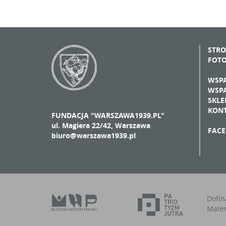
STR
FOT
WSPA
WSPA
SKLE
KON
FUNDACJA "WARSZAWA1939.PL"
ul. Magiera 22/42, Warszawa
FAC
biuro@warszawa1939.pl
Dofin
Mater