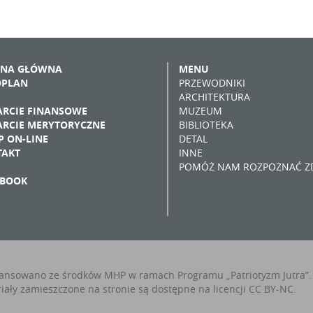
ONA GŁÓWNA
MENU
OPLAN
PRZEWODNIKI
ARCHITEKTURA
RCIE FINANSOWE
MUZEUM
RCIE MERYTORYCZNE
BIBLIOTEKA
P ON-LINE
DETAL
TAKT
INNE
POMÓŻ NAM ROZPOZNAĆ ZD
EBOOK
ansowano ze środków MHP w ramach Programu „Patriotyzm Jutra”.
iały zamieszczone na stronie są dostępne na licencji CC BY-NC.