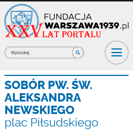
Przejdź
do
treści
Formularz
wyszukiwania
SOBÓR PW. ŚW.
ALEKSANDRA
NEWSKIEGO
plac Piłsudskiego