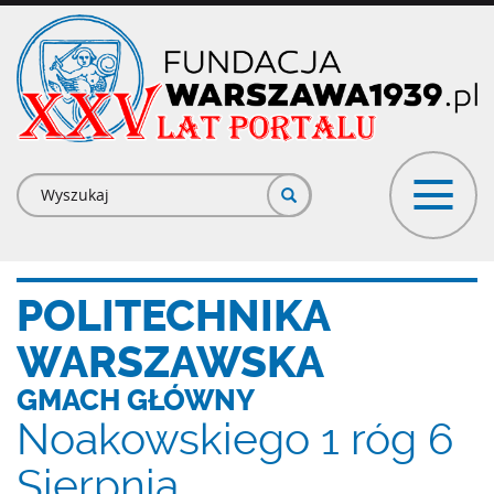
Przejdź
do
treści
Formularz
wyszukiwania
POLITECHNIKA
WARSZAWSKA
GMACH GŁÓWNY
Noakowskiego 1 róg 6
Sierpnia