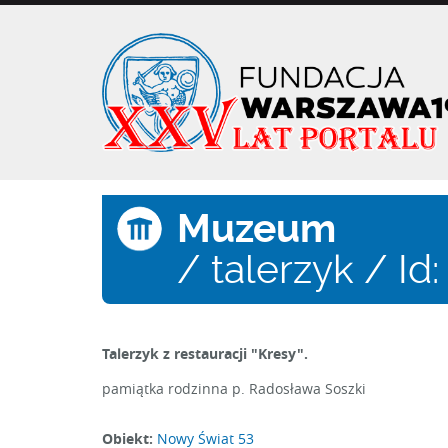
Przejdź
do
treści
Muzeum
/ talerzyk / Id:
Talerzyk z restauracji "Kresy".
pamiątka rodzinna p. Radosława Soszki
Obiekt:
Nowy Świat 53