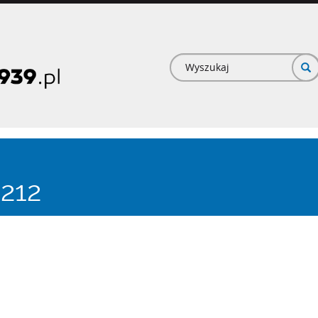
Formularz
wyszukiwan
 212