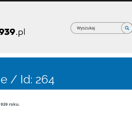
Formularz
wyszukiwan
e / Id: 264
1939 roku.