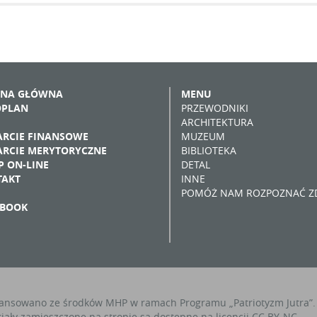
ONA GŁÓWNA
MENU
OPLAN
PRZEWODNIKI
ARCHITEKTURA
RCIE FINANSOWE
MUZEUM
RCIE MERYTORYCZNE
BIBLIOTEKA
P ON-LINE
DETAL
TAKT
INNE
POMÓŻ NAM ROZPOZNAĆ ZD
EBOOK
ansowano ze środków MHP w ramach Programu „Patriotyzm Jutra”.
iały zamieszczone na stronie są dostępne na licencji CC BY-NC.