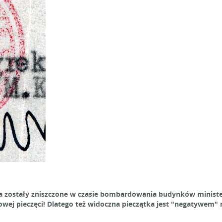
 zostały zniszczone w czasie bombardowania budynków minister
ej pieczęci! Dlatego też widoczna pieczątka jest "negatywem" n