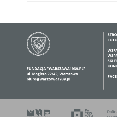
STR
FOT
WSPA
WSPA
SKLE
KON
FUNDACJA "WARSZAWA1939.PL"
ul. Magiera 22/42, Warszawa
FAC
biuro@warszawa1939.pl
Dofin
Mater