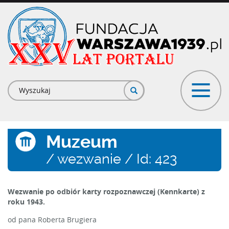
Przejdź
do
treści
Formularz
wyszukiwania
Muzeum
/ wezwanie / Id: 423
Wezwanie po odbiór karty rozpoznawczej (Kennkarte) z
roku 1943.
od pana Roberta Brugiera