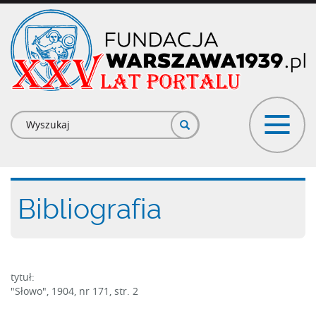
Przejdź
do
treści
Formularz
wyszukiwania
Bibliografia
tytuł:
"Słowo", 1904, nr 171, str. 2