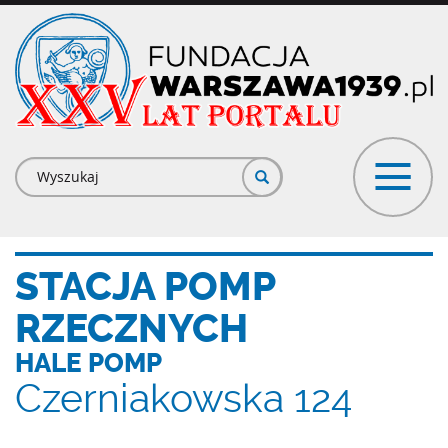
Przejdź
do
treści
Formularz
wyszukiwania
STACJA POMP
RZECZNYCH
HALE POMP
Czerniakowska 124