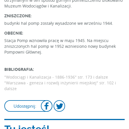
otrzymanym w ten sposób górnym pomieszczeniu ulokowano
Muzeum Wodociągów i Kanalizacji.
ZNISZCZONE:
budynki hal pomp zostały wysadzone we wrześniu 1944.
OBECNIE:
Stacja Pomp wznowiła pracę w maju 1945. Na miejscu
zniszczonych hal pomp w 1952 wzniesiono nowy budynek
Pompowni Głównej.
BIBLIOGRAFIA:
"Wodociągi i Kanalizacja - 1886-1936"
str. 173 i dalsze
"Warszawa - geneza i rozwój inżynierii miejskiej"
str. 102 i
dalsze
Udostępnij: