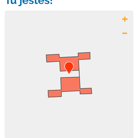
Tu jesteś!
+
–