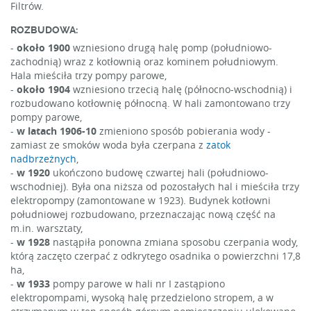
Filtrów.
ROZBUDOWA:
-
około 1900
wzniesiono drugą halę pomp (południowo-
zachodnią) wraz z kotłownią oraz kominem południowym.
Hala mieściła trzy pompy parowe,
-
około 1904
wzniesiono trzecią halę (północno-wschodnią) i
rozbudowano kotłownię północną. W hali zamontowano trzy
pompy parowe,
-
w latach 1906-10
zmieniono sposób pobierania wody -
zamiast ze smoków woda była czerpana z
zatok
nadbrzeżnych
,
-
w 1920
ukończono budowę czwartej hali (południowo-
wschodniej). Była ona niższa od pozostałych hal i mieściła trzy
elektropompy (zamontowane w 1923). Budynek kotłowni
południowej rozbudowano, przeznaczając nową część na
m.in. warsztaty,
-
w 1928
nastąpiła ponowna zmiana sposobu czerpania wody,
którą zaczęto czerpać z odkrytego osadnika o powierzchni 17,8
ha,
-
w 1933
pompy parowe w hali nr I zastąpiono
elektropompami, wysoką halę przedzielono stropem, a w