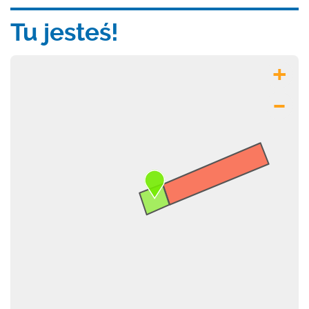
Tu jesteś!
+
–