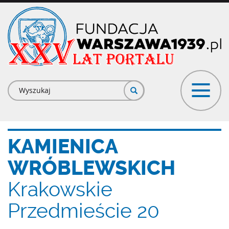
Przejdź
do
treści
Formularz
wyszukiwania
KAMIENICA
WRÓBLEWSKICH
Krakowskie
Przedmieście 20