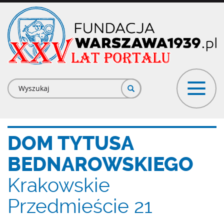
Przejdź
do
treści
Formularz
wyszukiwania
DOM TYTUSA
BEDNAROWSKIEGO
Krakowskie
Przedmieście 21