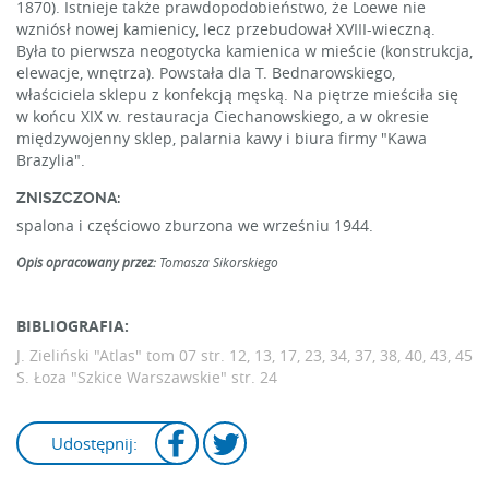
1870). Istnieje także prawdopodobieństwo, że Loewe nie
wzniósł nowej kamienicy, lecz przebudował XVIII-wieczną.
Była to pierwsza neogotycka kamienica w mieście (konstrukcja,
elewacje, wnętrza). Powstała dla T. Bednarowskiego,
właściciela sklepu z konfekcją męską. Na piętrze mieściła się
w końcu XIX w. restauracja Ciechanowskiego, a w okresie
międzywojenny sklep, palarnia kawy i biura firmy "Kawa
Brazylia".
ZNISZCZONA:
spalona i częściowo zburzona we wrześniu 1944.
Opis opracowany przez:
Tomasza Sikorskiego
BIBLIOGRAFIA:
J. Zieliński "Atlas" tom 07
str. 12, 13, 17, 23, 34, 37, 38, 40, 43, 45
S. Łoza "Szkice Warszawskie"
str. 24
Udostępnij: