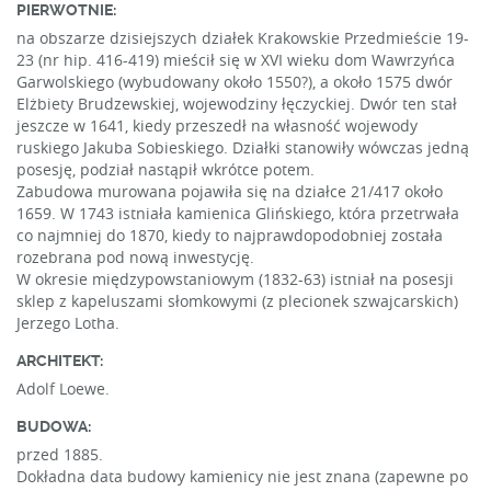
PIERWOTNIE:
na obszarze dzisiejszych działek Krakowskie Przedmieście 19-
23 (nr hip. 416-419) mieścił się w XVI wieku dom Wawrzyńca
Garwolskiego (wybudowany około 1550?), a około 1575 dwór
Elżbiety Brudzewskiej, wojewodziny łęczyckiej. Dwór ten stał
jeszcze w 1641, kiedy przeszedł na własność wojewody
ruskiego Jakuba Sobieskiego. Działki stanowiły wówczas jedną
posesję, podział nastąpił wkrótce potem.
Zabudowa murowana pojawiła się na działce 21/417 około
1659. W 1743 istniała kamienica Glińskiego, która przetrwała
co najmniej do 1870, kiedy to najprawdopodobniej została
rozebrana pod nową inwestycję.
W okresie międzypowstaniowym (1832-63) istniał na posesji
sklep z kapeluszami słomkowymi (z plecionek szwajcarskich)
Jerzego Lotha.
ARCHITEKT:
Adolf Loewe.
BUDOWA:
przed 1885.
Dokładna data budowy kamienicy nie jest znana (zapewne po