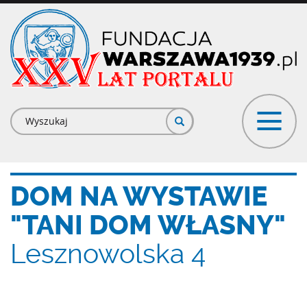
Przejdź
do
treści
Formularz
wyszukiwania
DOM NA WYSTAWIE
"TANI DOM WŁASNY"
Lesznowolska 4