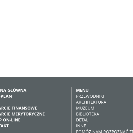
ONA GŁÓWNA
MENU
OPLAN
PRZEWODNIKI
ARCHITEKTURA
RCIE FINANSOWE
MUZEUM
RCIE MERYTORYCZNE
BIBLIOTEKA
P ON-LINE
DETAL
TAKT
INNE
POMÓŻ NAM ROZPOZNAĆ ZD