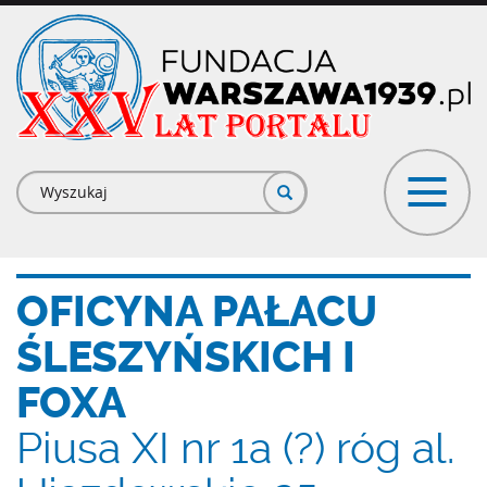
Przejdź
do
treści
Formularz
wyszukiwania
OFICYNA PAŁACU
ŚLESZYŃSKICH I
FOXA
Piusa XI nr 1a (?) róg al.