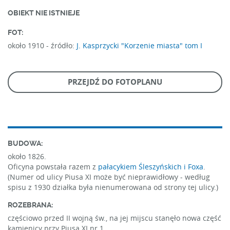
OBIEKT NIE ISTNIEJE
FOT:
około 1910 -
źródło:
J. Kasprzycki "Korzenie miasta" tom I
PRZEJDŹ DO FOTOPLANU
BUDOWA:
około 1826.
Oficyna powstała razem z
pałacykiem Śleszyńskich i Foxa
.
(Numer od ulicy Piusa XI może być nieprawidłowy - według
spisu z 1930 działka była nienumerowana od strony tej ulicy.)
ROZEBRANA:
częściowo przed II wojną św., na jej mijscu stanęło nowa część
kamienicy przy Piusa XI nr 1.