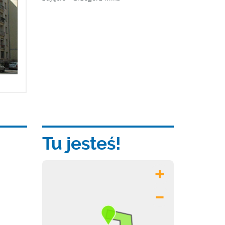
Tu jesteś!
+
–