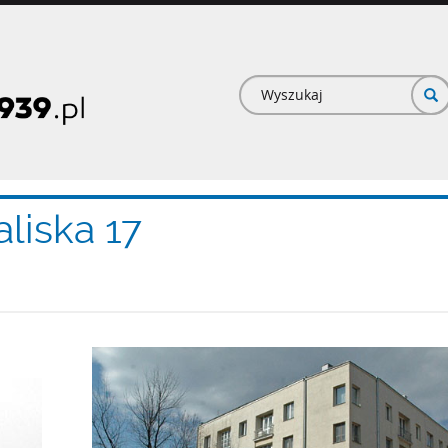
Formularz
wyszukiwan
liska 17