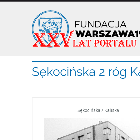
Przejdź
do
treści
Sękocińska 2 róg Ka
Sękocińska / Kaliska