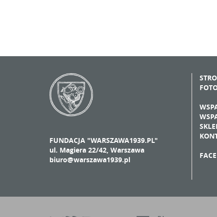
STR
FOT
WSPA
WSPA
SKLE
KON
FUNDACJA "WARSZAWA1939.PL"
ul. Magiera 22/42, Warszawa
FAC
biuro@warszawa1939.pl