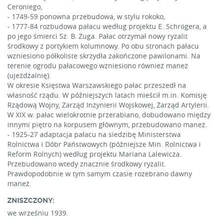
Ceroniego,
- 1749-59 ponowna przebudowa, w stylu rokoko,
- 1777-84 rozbudowa pałacu według projektu E. Schrögera, a
po jego śmierci Sz. B. Zuga. Pałac otrzymał nowy ryzalit
środkowy z portykiem kolumnowy. Po obu stronach pałacu
wzniesiono półkoliste skrzydła zakończone pawilonami. Na
terenie ogrodu pałacowego wzniesiono również maneż
(ujeżdżalnię).
W okresie Księstwa Warszawskiego pałac przeszedł na
własność rządu. W późniejszych latach mieścił m.in. Komisję
Rządową Wojny, Zarząd Inżynierii Wojskowej, Zarząd Artylerii.
W XIX w. pałac wielokrotnie przerabiano, dobudowano między
innymi piętro na korpusem głównym, przebudowano maneż.
- 1925-27 adaptacja pałacu na siedzibę Ministerstwa
Rolnictwa i Dóbr Państwowych (późniejsze Min. Rolnictwa i
Reform Rolnych) według projektu Mariana Lalewicza.
Przebudowano wtedy znacznie środkowy ryzalit.
Prawdopodobnie w tym samym czasie rozebrano dawny
maneż.
ZNISZCZONY:
we wrześniu 1939.