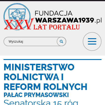
Przejdź
do
treści
Formularz
wyszukiwania
MINISTERSTWO
ROLNICTWA I
REFORM ROLNYCH
PAŁAC PRYMASOWSKI
Senatorska 15 róg