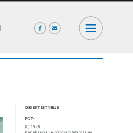
Facebook
Poczta
ia
OBIEKT ISTNIEJE
FOT:
(L) 1938 -
Kanalizacja i wodociagi Warszawy: