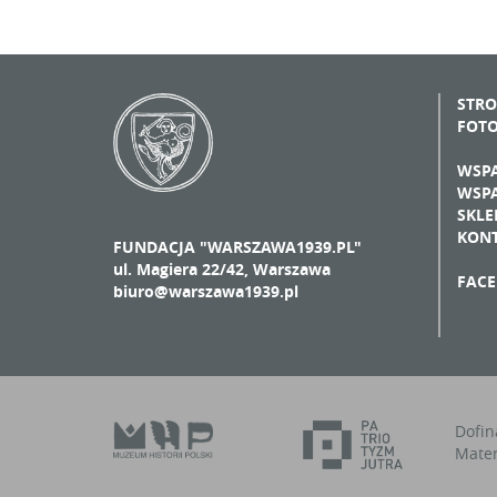
STR
FOT
WSPA
WSPA
SKLE
KON
FUNDACJA "WARSZAWA1939.PL"
ul. Magiera 22/42, Warszawa
FAC
biuro@warszawa1939.pl
Dofin
Mater