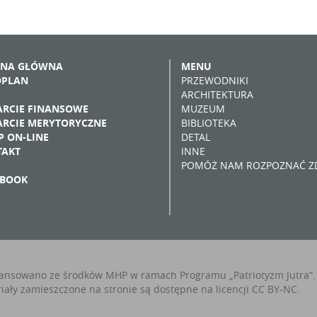
ONA GŁÓWNA
MENU
OPLAN
PRZEWODNIKI
ARCHITEKTURA
RCIE FINANSOWE
MUZEUM
RCIE MERYTORYCZNE
BIBLIOTEKA
P ON-LINE
DETAL
TAKT
INNE
POMÓŻ NAM ROZPOZNAĆ ZD
EBOOK
ansowano ze środków MHP w ramach Programu „Patriotyzm Jutra”.
iały zamieszczone na stronie są dostępne na licencji CC BY-NC.