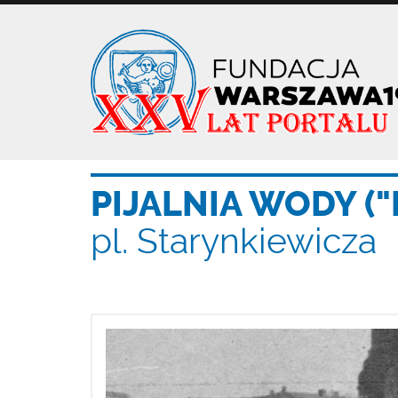
Przejdź
do
treści
PIJALNIA WODY ("
pl. Starynkiewicza