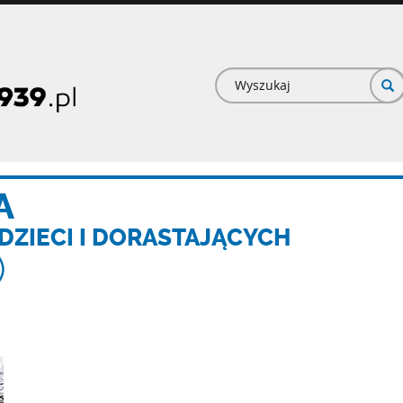
Formularz
wyszukiwan
A
ZIECI I DORASTAJĄCYCH
)