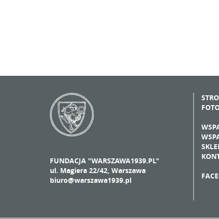
STR
FOT
WSPA
WSPA
SKLE
KON
FUNDACJA "WARSZAWA1939.PL"
ul. Magiera 22/42, Warszawa
FAC
biuro@warszawa1939.pl