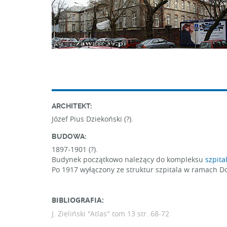
ARCHITEKT:
Józef Pius Dziekoński (?).
BUDOWA:
1897-1901 (?).
Budynek początkowo należący do kompleksu
szpita
Po 1917 wyłączony ze struktur szpitala w ramach
BIBLIOGRAFIA:
J. Zieliński "Atlas" tom 13
str. 68-72