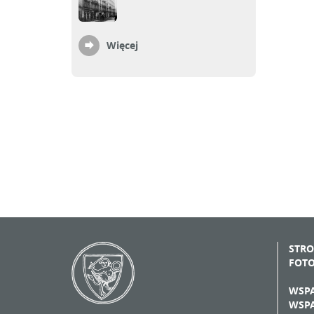
Więcej
STR
FOT
WSPA
WSPA