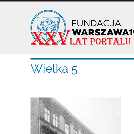
Przejdź
do
treści
Wielka 5