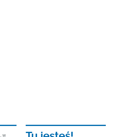
Tu jesteś!
, w