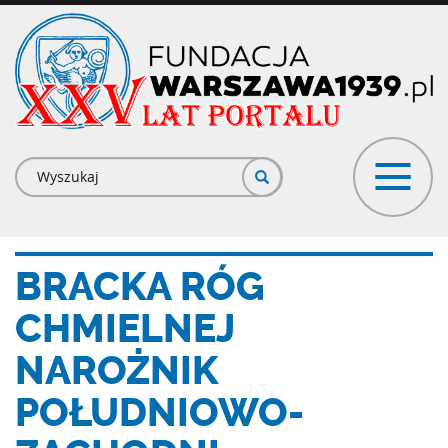
Przejdź
do
treści
Formularz
wyszukiwania
BRACKA RÓG
CHMIELNEJ
NAROŻNIK
POŁUDNIOWO-