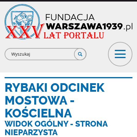
Przejdź
do
treści
Formularz
wyszukiwania
RYBAKI ODCINEK
MOSTOWA -
KOŚCIELNA
WIDOK OGÓLNY - STRONA
NIEPARZYSTA