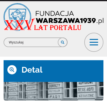
Przejdź
do
treści
Formularz
wyszukiwania
Detal