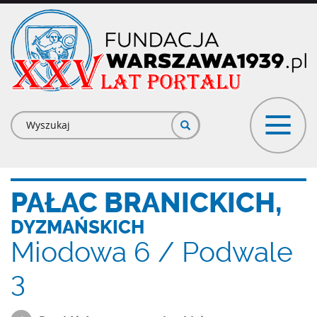
Przejdź
do
treści
Formularz
wyszukiwania
PAŁAC BRANICKICH,
DYZMAŃSKICH
Miodowa 6 / Podwale
3