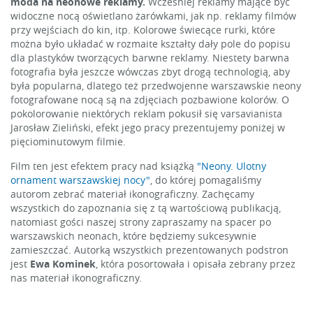
moda na neonowe reklamy.
Wcześniej reklamy mające być
widoczne nocą oświetlano żarówkami, jak np. reklamy filmów
przy wejściach do kin, itp. Kolorowe świecące rurki, które
można było układać w rozmaite kształty dały pole do popisu
dla plastyków tworzących barwne reklamy. Niestety barwna
fotografia była jeszcze wówczas zbyt drogą technologią, aby
była popularna, dlatego też przedwojenne warszawskie neony
fotografowane nocą są na zdjęciach pozbawione kolorów. O
pokolorowanie niektórych reklam pokusił się varsavianista
Jarosław Zieliński, efekt jego pracy prezentujemy poniżej w
pięciominutowym filmie.
Film ten jest efektem pracy nad książką
"Neony. Ulotny
ornament warszawskiej nocy"
, do której pomagaliśmy
autorom zebrać materiał ikonograficzny. Zachęcamy
wszystkich do zapoznania się z tą wartościową publikacją,
natomiast gości naszej strony zapraszamy na spacer po
warszawskich neonach, które będziemy sukcesywnie
zamieszczać. Autorką wszystkich prezentowanych podstron
jest
Ewa Kominek
, która posortowała i opisała zebrany przez
nas materiał ikonograficzny.