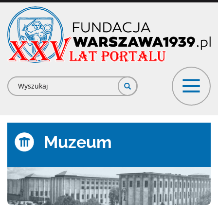
Przejdź
do
treści
Formularz
wyszukiwania
Muzeum