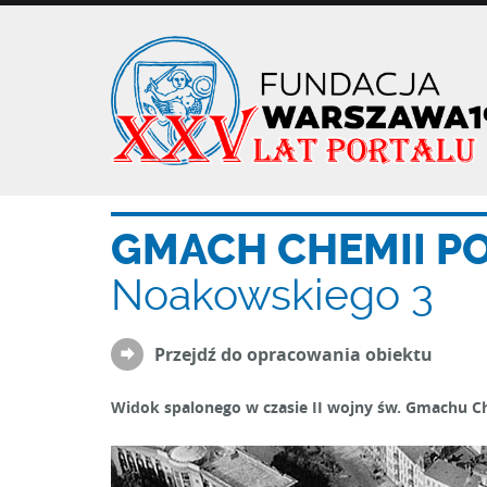
Przejdź
do
treści
GMACH CHEMII P
Noakowskiego 3
Przejdź do opracowania obiektu
Widok spalonego w czasie II wojny św. Gmachu C