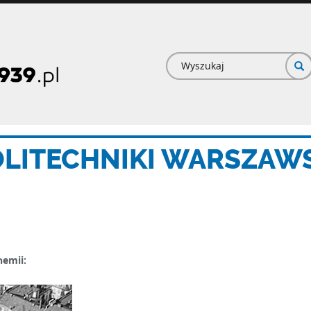
Formularz
wyszukiwan
OLITECHNIKI WARSZAWS
hemii: