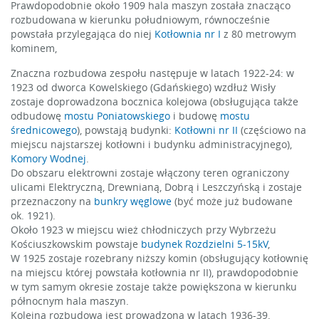
Prawdopodobnie około 1909 hala maszyn została znacząco
rozbudowana w kierunku południowym, równocześnie
powstała przylegająca do niej
Kotłownia nr I
z 80 metrowym
kominem,
Znaczna rozbudowa zespołu następuje w latach 1922-24: w
1923 od dworca Kowelskiego (Gdańskiego) wzdłuż Wisły
zostaje doprowadzona bocznica kolejowa (obsługująca także
odbudowę
mostu Poniatowskiego
i budowę
mostu
średnicowego
), powstają budynki:
Kotłowni nr II
(częściowo na
miejscu najstarszej kotłowni i budynku administracyjnego),
Komory Wodnej
.
Do obszaru elektrowni zostaje włączony teren ograniczony
ulicami Elektryczną, Drewnianą, Dobrą i Leszczyńską i zostaje
przeznaczony na
bunkry węglowe
(być może już budowane
ok. 1921).
Około 1923 w miejscu wież chłodniczych przy Wybrzeżu
Kościuszkowskim powstaje
budynek Rozdzielni 5-15kV
,
W 1925 zostaje rozebrany niższy komin (obsługujący kotłownię
na miejscu której powstała kotłownia nr II), prawdopodobnie
w tym samym okresie zostaje także powiększona w kierunku
północnym hala maszyn.
Kolejna rozbudowa jest prowadzona w latach 1936-39.