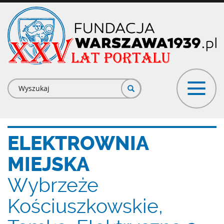
Przejdź
do
treści
Formularz
wyszukiwania
ELEKTROWNIA
MIEJSKA
Wybrzeże
Kościuszkowskie,