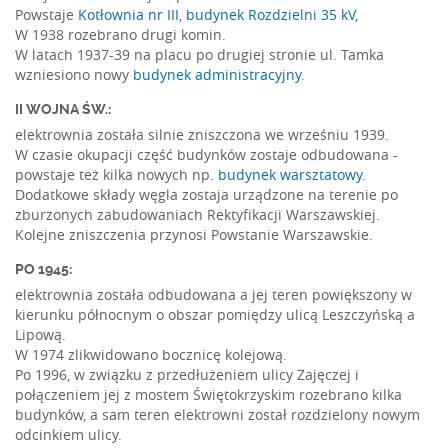
Powstaje
Kotłownia nr III
,
budynek Rozdzielni 35 kV
,
W 1938 rozebrano drugi komin.
W latach 1937-39 na placu po drugiej stronie ul. Tamka
wzniesiono nowy
budynek administracyjny
.
II WOJNA ŚW.:
elektrownia została silnie zniszczona we wrześniu 1939.
W czasie okupacji część budynków zostaje odbudowana -
powstaje też kilka nowych np.
budynek warsztatowy
.
Dodatkowe składy węgla zostaja urządzone na terenie po
zburzonych zabudowaniach Rektyfikacji Warszawskiej.
Kolejne zniszczenia przynosi Powstanie Warszawskie.
PO 1945:
elektrownia została odbudowana a jej teren powiększony w
kierunku północnym o obszar pomiędzy ulicą Leszczyńską a
Lipową.
W 1974 zlikwidowano bocznicę kolejową.
Po 1996, w związku z przedłużeniem ulicy Zajęczej i
połączeniem jej z mostem Świętokrzyskim rozebrano kilka
budynków, a sam teren elektrowni został rozdzielony nowym
odcinkiem ulicy.