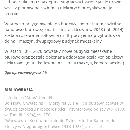
Od początku 2003 następuje stopniowa likwidacja elektrowni
wraz z planowaną rozbiórką niektórych budynków na jej
terenie.
W ramach przygotowania do budowy kompleksu mieszkalno-
handlowo-biurowego na terenie elektrowni w 2013 (lub 2014)
została rozebrana kotłownia nr III, powojenna przybudówka
do hali maszyn, dwupiętrowy budynek mieszkalny.
W latach 2016-2020 powstały nowe budynki mieszkalne,
biurowe oraz została dokonana adaptacja ocalałych obiektów
elektrowni (m.in. kotłownia nr II, hala maszyn, komora wodna)
Opis opracowany przez:
RM
BIBLIOGRAFIA:
J. Zieliński "Atlas" tom 03
Bolesław Chwaściński: Mosty na Wiśle i ich budowniczowie w
dwudziestoleciu niepodległości. Inżynierowie polscy w XIX i XX
w. Tom III (1994), ss. 158
"Warszawa - Ku upamiętnieniu Dziesięciu Lat Samorządu
Stolicy w Niepodległej Polsce 1918-1928", str.; - rok